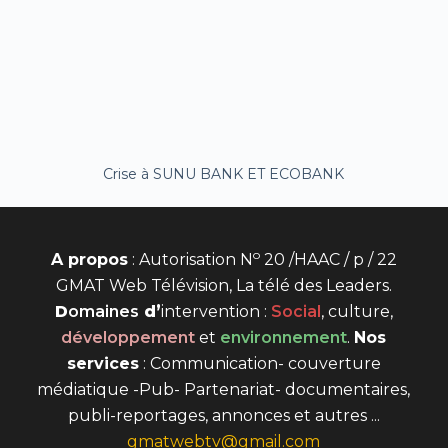
Crise à SUNU BANK ET ECOBANK
o
A propos
: Autorisation N
20 /HAAC / p / 22
GMAT Web Télévision, La télé des Leaders.
D
omaines
d’
intervention
:
Social
, culture,
développement
et
environnement
.
Nos
services
: Communication- couverture
médiatique -Pub- Partenariat- documentaires,
publi-reportages, annonces et autres ...
gmatwebtv@gmail.com