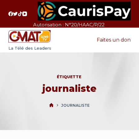
P
a
s
Autorisation : N°20/HAAC/P/22
s
e
Faites un don
r
La Télé des Leaders
a
u
c
ÉTIQUETTE
o
journaliste
n
t
e
JOURNALISTE
n
u