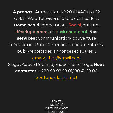
o
A propos
: Autorisation N
20 /HAAC / p / 22
GMAT Web Télévision, La télé des Leaders.
D
omaines
d’
intervention
:
Social
, culture,
développement
et
environnement
.
Nos
services
: Communication- couverture
médiatique -Pub- Partenariat- documentaires,
publi-reportages, annonces et autres ...
gmatwebtv@gmail.com
Siège : Abové Rue Badjonopé, Lomé Togo.
Nous
contacter
: +228 99 92 59 01/ 90 41 29 00
Soutenez la chaîne !
SANTÉ
SOCIÉTÉ
CULTURE & ART
POLITIQUE