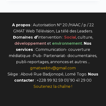
o
A propos
: Autorisation N
20 /HAAC / p / 22
GMAT Web Télévision, La télé des Leaders.
D
omaines
d’
intervention
:
Social
, culture,
développement
et
environnement
.
Nos
services
: Communication- couverture
médiatique -Pub- Partenariat- documentaires,
publi-reportages, annonces et autres ...
gmatwebtv@gmail.com
Siège : Abové Rue Badjonopé, Lomé Togo.
Nous
contacter
: +228 99 92 59 01/ 90 41 29 00
Soutenez la chaîne !