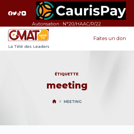
P
a
s
Autorisation : N°20/HAAC/P/22
s
e
Faites un don
r
La Télé des Leaders
a
u
c
ÉTIQUETTE
o
meeting
n
t
e
MEETING
n
u