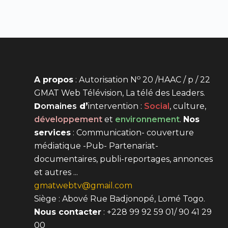
o
A propos
: Autorisation N
20 /HAAC / p / 22
GMAT Web Télévision, La télé des Leaders.
D
omaines
d’
intervention
:
Social
, culture,
développement
et
environnement
.
Nos
services
: Communication- couverture
médiatique -Pub- Partenariat-
documentaires, publi-reportages, annonces
et autres ...
gmatwebtv@gmail.com
Siège : Abové Rue Badjonopé, Lomé Togo.
Nous contacter
: +228 99 92 59 01/ 90 41 29
00