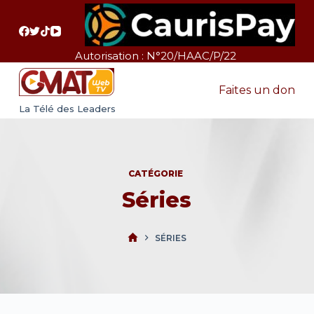
P
a
s
Autorisation : N°20/HAAC/P/22
s
e
Faites un don
r
La Télé des Leaders
a
u
c
CATÉGORIE
o
Séries
n
t
e
SÉRIES
n
u