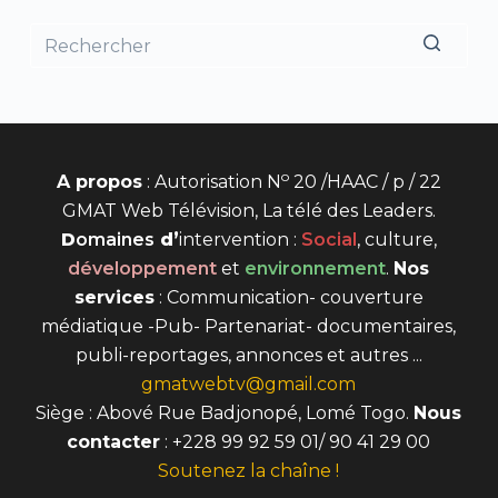
o
A propos
: Autorisation N
20 /HAAC / p / 22
GMAT Web Télévision, La télé des Leaders.
D
omaines
d’
intervention
:
Social
, culture,
développement
et
environnement
.
Nos
services
: Communication- couverture
médiatique -Pub- Partenariat- documentaires,
publi-reportages, annonces et autres ...
gmatwebtv@gmail.com
Siège : Abové Rue Badjonopé, Lomé Togo.
Nous
contacter
: +228 99 92 59 01/ 90 41 29 00
Soutenez la chaîne !