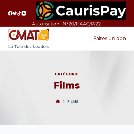
P
a
s
Autorisation : N°20/HAAC/P/22
s
e
Faites un don
r
La Télé des Leaders
a
u
c
CATÉGORIE
o
Films
n
t
e
FILMS
n
u