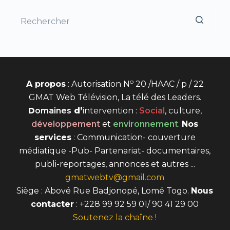
o
A propos
: Autorisation N
20 /HAAC / p / 22
GMAT Web Télévision, La télé des Leaders.
D
omaines
d’
intervention
:
Social
, culture,
développement
et
environnement
.
Nos
services
: Communication- couverture
médiatique -Pub- Partenariat- documentaires,
publi-reportages, annonces et autres ...
gmatwebtv@gmail.com
Siège : Abové Rue Badjonopé, Lomé Togo.
Nous
contacter
: +228 99 92 59 01/ 90 41 29 00
Soutenez la chaîne !