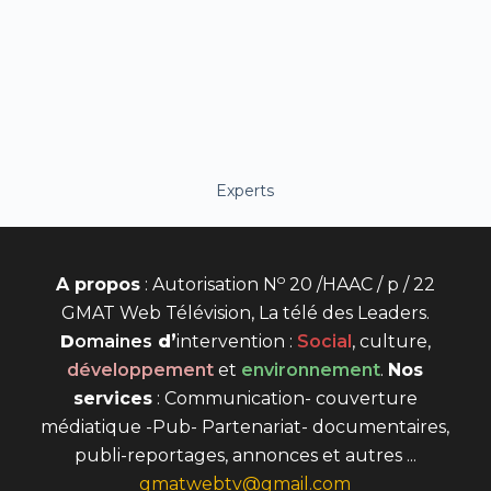
Experts
o
A propos
: Autorisation N
20 /HAAC / p / 22
GMAT Web Télévision, La télé des Leaders.
D
omaines
d’
intervention
:
Social
, culture,
développement
et
environnement
.
Nos
services
: Communication- couverture
médiatique -Pub- Partenariat- documentaires,
publi-reportages, annonces et autres ...
gmatwebtv@gmail.com