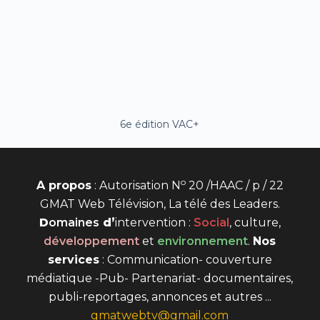
6e édition VAC+
o
A propos
: Autorisation N
20 /HAAC / p / 22
GMAT Web Télévision, La télé des Leaders.
D
omaines
d’
intervention
:
Social
, culture,
développement
et
environnement
.
Nos
services
: Communication- couverture
médiatique -Pub- Partenariat- documentaires,
publi-reportages, annonces et autres ...
gmatwebtv@gmail.com