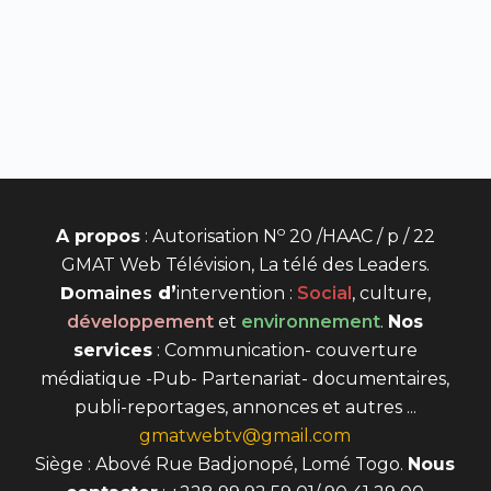
o
A propos
: Autorisation N
20 /HAAC / p / 22
GMAT Web Télévision, La télé des Leaders.
D
omaines
d’
intervention
:
Social
, culture,
développement
et
environnement
.
Nos
services
: Communication- couverture
médiatique -Pub- Partenariat- documentaires,
publi-reportages, annonces et autres ...
gmatwebtv@gmail.com
Siège : Abové Rue Badjonopé, Lomé Togo.
Nous