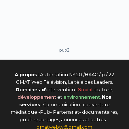
pub2
o
A propos
: Autorisation N
20 /HAAC / p / 22
GMAT Web Télévision, La télé des Leaders.
D
omaines
d’
intervention
:
Social
, culture,
développement
et
environnement
.
Nos
services
: Communication- couverture
médiatique -Pub- Partenariat- documentaires,
publi-reportages, annonces et autres ...
gmatwebtv@gmail.com