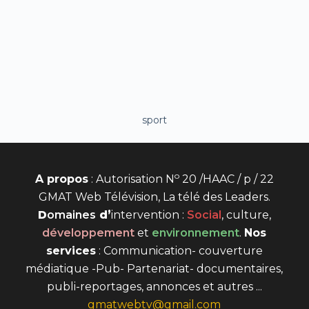
sport
o
A propos
: Autorisation N
20 /HAAC / p / 22
GMAT Web Télévision, La télé des Leaders.
D
omaines
d’
intervention
:
Social
, culture,
développement
et
environnement
.
Nos
services
: Communication- couverture
médiatique -Pub- Partenariat- documentaires,
publi-reportages, annonces et autres ...
gmatwebtv@gmail.com