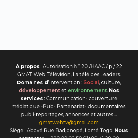
o
A propos
: Autorisation N
20 /HAAC / p / 22
GMAT Web Télévision, La télé des Leaders.
D
omaines
d’
intervention
:
Social
, culture,
développement
et
environnement
.
Nos
services
: Communication- couverture
médiatique -Pub- Partenariat- documentaires,
publi-reportages, annonces et autres ...
gmatwebtv@gmail.com
Siège : Abové Rue Badjonopé, Lomé Togo.
Nous