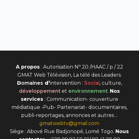
o
A propos
: Autorisation N
20 /HAAC / p / 22
GMAT Web Télévision, La télé des Leaders.
D
omaines
d’
intervention
:
Social
, culture,
développement
et
environnement
.
Nos
services
: Communication- couverture
médiatique -Pub- Partenariat- documentaires,
publi-reportages, annonces et autres ...
gmatwebtv@gmail.com
Siège : Abové Rue Badjonopé, Lomé Togo.
Nous