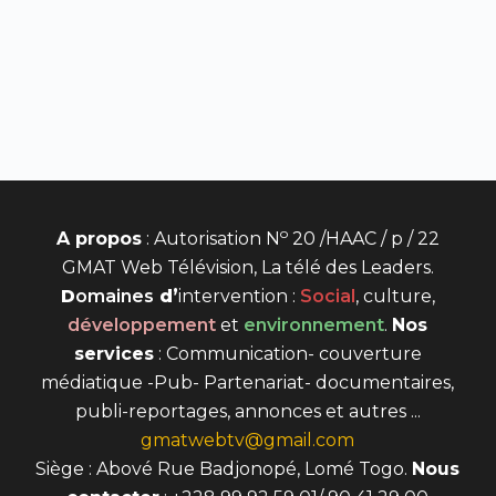
o
A propos
: Autorisation N
20 /HAAC / p / 22
GMAT Web Télévision, La télé des Leaders.
D
omaines
d’
intervention
:
Social
, culture,
développement
et
environnement
.
Nos
services
: Communication- couverture
médiatique -Pub- Partenariat- documentaires,
publi-reportages, annonces et autres ...
gmatwebtv@gmail.com
Siège : Abové Rue Badjonopé, Lomé Togo.
Nous