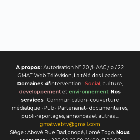
o
A propos
: Autorisation N
20 /HAAC / p / 22
GMAT Web Télévision, La télé des Leaders.
D
omaines
d’
intervention
:
Social
, culture,
développement
et
environnement
.
Nos
services
: Communication- couverture
médiatique -Pub- Partenariat- documentaires,
publi-reportages, annonces et autres ...
gmatwebtv@gmail.com
Siège : Abové Rue Badjonopé, Lomé Togo.
Nous