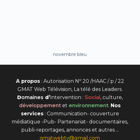
novembre bleu
o
A propos
: Autorisation N
20 /HAAC / p / 22
GMAT Web Télévision, La télé des Leaders.
D
omaines
d’
intervention
:
Social
, culture,
développement
et
environnement
.
Nos
services
: Communication- couverture
médiatique -Pub- Partenariat- documentaires,
publi-reportages, annonces et autres ...
gmatwebtv@gmail.com