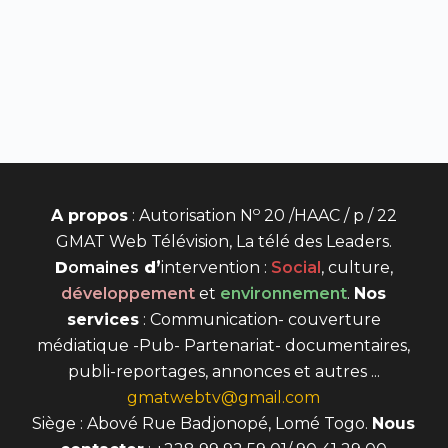
o
A propos
: Autorisation N
20 /HAAC / p / 22
GMAT Web Télévision, La télé des Leaders.
D
omaines
d’
intervention
:
Social
, culture,
développement
et
environnement
.
Nos
services
: Communication- couverture
médiatique -Pub- Partenariat- documentaires,
publi-reportages, annonces et autres ...
gmatwebtv@gmail.com
Siège : Abové Rue Badjonopé, Lomé Togo.
Nous