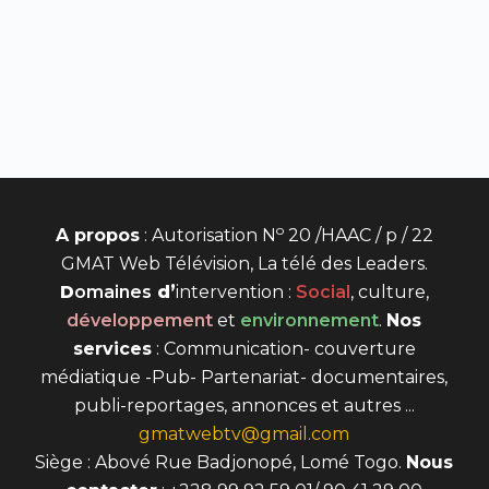
o
A propos
: Autorisation N
20 /HAAC / p / 22
GMAT Web Télévision, La télé des Leaders.
D
omaines
d’
intervention
:
Social
, culture,
développement
et
environnement
.
Nos
services
: Communication- couverture
médiatique -Pub- Partenariat- documentaires,
publi-reportages, annonces et autres ...
gmatwebtv@gmail.com
Siège : Abové Rue Badjonopé, Lomé Togo.
Nous