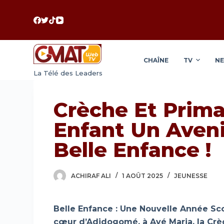
P
a
s
s
CHAÎNE
TV
N
e
La Télé des Leaders
r
a
u
Crèche Et Primai
c
Enfant Un Aveni
o
n
Belle Enfance !
t
e
ACHIRAF ALI
1 AOÛT 2025
JEUNESSE
n
u
Belle Enfance : Une Nouvelle Année S
cœur d’Adidogomé, à Avé Maria, la Crèc