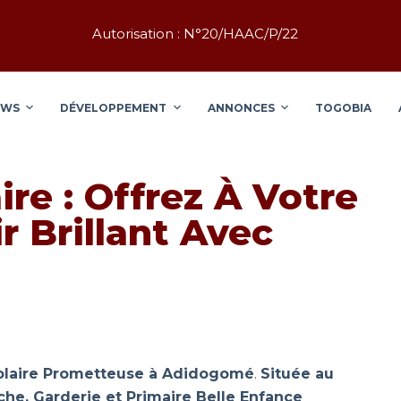
Autorisation : N°20/HAAC/P/22
EWS
DÉVELOPPEMENT
ANNONCES
TOGOBIA
re : Offrez À Votre
r Brillant Avec
colaire Prometteuse à Adidogomé
.
Située au
he, Garderie et Primaire Belle Enfance