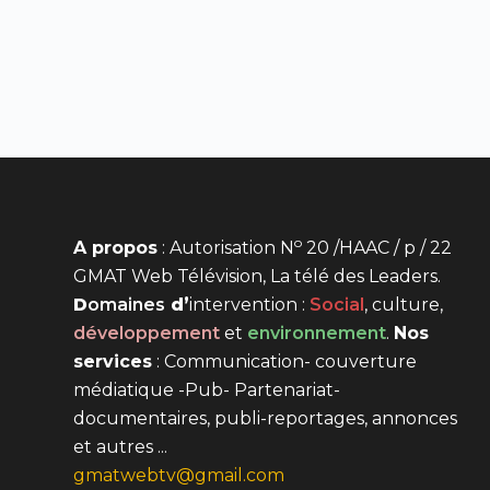
o
A propos
: Autorisation N
20 /HAAC / p / 22
GMAT Web Télévision, La télé des Leaders.
D
omaines
d’
intervention
:
Social
, culture,
développement
et
environnement
.
Nos
services
: Communication- couverture
médiatique -Pub- Partenariat-
documentaires, publi-reportages, annonces
et autres ...
gmatwebtv@gmail.com