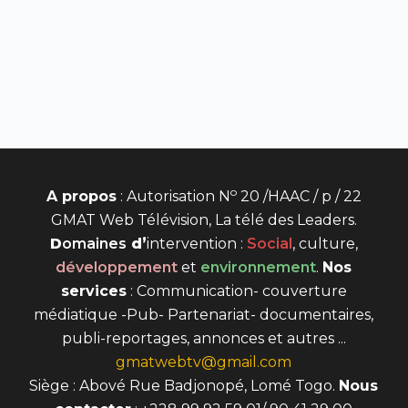
o
A propos
: Autorisation N
20 /HAAC / p / 22
GMAT Web Télévision, La télé des Leaders.
D
omaines
d’
intervention
:
Social
, culture,
développement
et
environnement
.
Nos
services
: Communication- couverture
médiatique -Pub- Partenariat- documentaires,
publi-reportages, annonces et autres ...
gmatwebtv@gmail.com
Siège : Abové Rue Badjonopé, Lomé Togo.
Nous