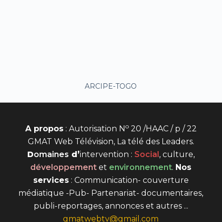
ARCIPE-TOGO
o
A propos
: Autorisation N
20 /HAAC / p / 22
GMAT Web Télévision, La télé des Leaders.
D
omaines
d’
intervention
:
Social
, culture,
développement
et
environnement
.
Nos
services
: Communication- couverture
médiatique -Pub- Partenariat- documentaires,
publi-reportages, annonces et autres ...
gmatwebtv@gmail.com