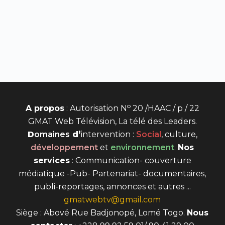
o
A propos
: Autorisation N
20 /HAAC / p / 22
GMAT Web Télévision, La télé des Leaders.
D
omaines
d’
intervention
:
Social
, culture,
développement
et
environnement
.
Nos
services
: Communication- couverture
médiatique -Pub- Partenariat- documentaires,
publi-reportages, annonces et autres ...
gmatwebtv@gmail.com
Siège : Abové Rue Badjonopé, Lomé Togo.
Nous