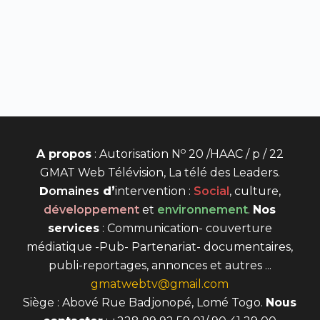
o
A propos
: Autorisation N
20 /HAAC / p / 22
GMAT Web Télévision, La télé des Leaders.
D
omaines
d’
intervention
:
Social
, culture,
développement
et
environnement
.
Nos
services
: Communication- couverture
médiatique -Pub- Partenariat- documentaires,
publi-reportages, annonces et autres ...
gmatwebtv@gmail.com
Siège : Abové Rue Badjonopé, Lomé Togo.
Nous