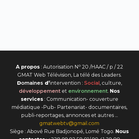
o
A propos
: Autorisation N
20 /HAAC / p / 22
GMAT Web Télévision, La télé des Leaders.
D
omaines
d’
intervention
:
Social
, culture,
développement
et
environnement
.
Nos
services
: Communication- couverture
médiatique -Pub- Partenariat- documentaires,
publi-reportages, annonces et autres ...
gmatwebtv@gmail.com
Siège : Abové Rue Badjonopé, Lomé Togo.
Nous