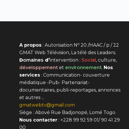
o
A propos
: Autorisation N
20 /HAAC / p / 22
GMAT Web Télévision, La télé des Leaders.
D
omaines
d’
intervention
:
Social
, culture,
développement
et
environnement
.
Nos
services
: Communication- couverture
médiatique -Pub- Partenariat-
documentaires, publi-reportages, annonces
et autres ...
gmatwebtv@gmail.com
Siège : Abové Rue Badjonopé, Lomé Togo.
Nous contacter
: +228 99 92 59 01/ 90 41 29
00