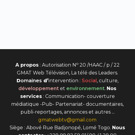
o
A propos
: Autorisation N
20 /HAAC / p / 22
GMAT Web Télévision, La télé des Leaders.
D
omaines
d’
intervention
:
Social
, culture,
développement
et
environnement
.
Nos
services
: Communication- couverture
médiatique -Pub- Partenariat- documentaires,
publi-reportages, annonces et autres ...
gmatwebtv@gmail.com
Siège : Abové Rue Badjonopé, Lomé Togo.
Nous