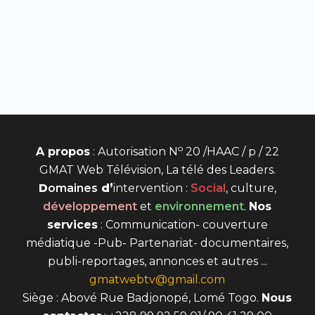
o
A propos
: Autorisation N
20 /HAAC / p / 22
GMAT Web Télévision, La télé des Leaders.
D
omaines
d’
intervention
:
Social
, culture,
développement
et
environnement
.
Nos
services
: Communication- couverture
médiatique -Pub- Partenariat- documentaires,
publi-reportages, annonces et autres ...
gmatwebtv@gmail.com
Siège : Abové Rue Badjonopé, Lomé Togo.
Nous