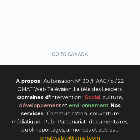
GO TO CANADA
o
A propos
: Autorisation N
20 /HAAC / p / 22
GMAT Web Télévision, La télé des Leaders.
D
omaines
d’
intervention
:
Social
, culture,
développement
et
environnement
.
Nos
services
: Communication- couverture
médiatique -Pub- Partenariat- documentaires,
publi-reportages, annonces et autres ...
gmatwebtv@gmail.com