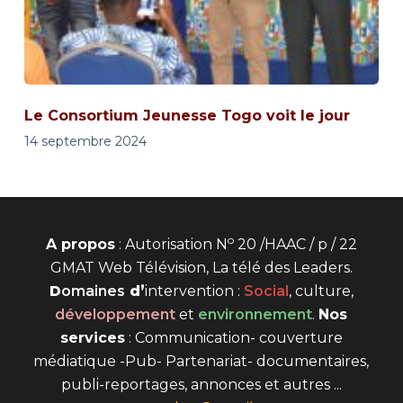
Le Consortium Jeunesse Togo voit le jour
14 septembre 2024
o
A propos
: Autorisation N
20 /HAAC / p / 22
GMAT Web Télévision, La télé des Leaders.
D
omaines
d’
intervention
:
Social
, culture,
développement
et
environnement
.
Nos
services
: Communication- couverture
médiatique -Pub- Partenariat- documentaires,
publi-reportages, annonces et autres ...