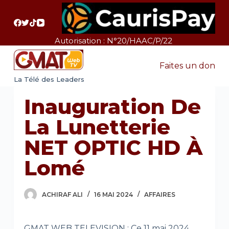
P
a
s
Autorisation : N°20/HAAC/P/22
s
e
Faites un don
r
La Télé des Leaders
a
Inauguration De
u
c
La Lunetterie
o
NET OPTIC HD À
n
t
Lomé
e
n
ACHIRAF ALI
16 MAI 2024
AFFAIRES
u
GMAT WEB TELEVISION : Ce 11 mai 2024