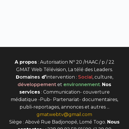
o
A propos
: Autorisation N
20 /HAAC / p / 22
GMAT Web Télévision, La télé des Leaders.
D
omaines
d’
intervention
:
Social
, culture,
développement
et
environnement
.
Nos
services
: Communication- couverture
médiatique -Pub- Partenariat- documentaires,
publi-reportages, annonces et autres ...
gmatwebtv@gmail.com
Siège : Abové Rue Badjonopé, Lomé Togo.
Nous