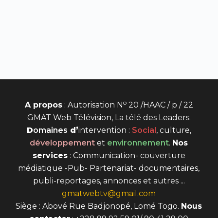
o
A propos
: Autorisation N
20 /HAAC / p / 22
GMAT Web Télévision, La télé des Leaders.
D
omaines
d’
intervention
:
Social
, culture,
développement
et
environnement
.
Nos
services
: Communication- couverture
médiatique -Pub- Partenariat- documentaires,
publi-reportages, annonces et autres ...
gmatwebtv@gmail.com
Siège : Abové Rue Badjonopé, Lomé Togo.
Nous