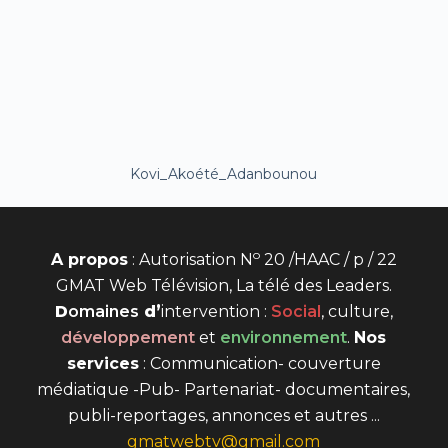
Kovi_Akoété_Adanbounou
o
A propos
: Autorisation N
20 /HAAC / p / 22
GMAT Web Télévision, La télé des Leaders.
D
omaines
d’
intervention
:
Social
, culture,
développement
et
environnement
.
Nos
services
: Communication- couverture
médiatique -Pub- Partenariat- documentaires,
publi-reportages, annonces et autres ...
gmatwebtv@gmail.com