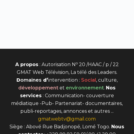
o
A propos
: Autorisation N
20 /HAAC / p / 22
GMAT Web Télévision, La télé des Leaders.
D
omaines
d’
intervention
:
Social
, culture,
développement
et
environnement
.
Nos
services
: Communication- couverture
médiatique -Pub- Partenariat- documentaires,
publi-reportages, annonces et autres ...
gmatwebtv@gmail.com
Siège : Abové Rue Badjonopé, Lomé Togo.
Nous