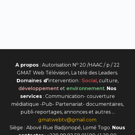
o
A propos
: Autorisation N
20 /HAAC / p / 22
GMAT Web Télévision, La télé des Leaders.
D
omaines
d’
intervention
:
Social
, culture,
développement
et
environnement
.
Nos
services
: Communication- couverture
médiatique -Pub- Partenariat- documentaires,
publi-reportages, annonces et autres ...
gmatwebtv@gmail.com
Siège : Abové Rue Badjonopé, Lomé Togo.
Nous