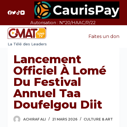
P
a
s
Autorisation : N°20/HAAC/P/22
s
e
Faites un don
r
La Télé des Leaders
a
Lancement
u
c
Officiel À Lomé
o
Du Festival
n
t
Annuel Taa
e
Doufelgou Diit
n
u
ACHIRAF ALI
21 MARS 2026
CULTURE & ART