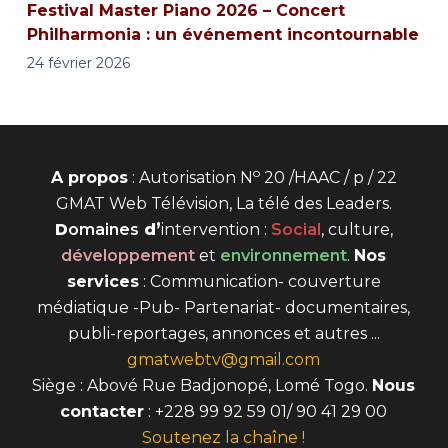
Festival Master Piano 2026 – Concert
Philharmonia : un événement incontournable
24 février 2026
o
A propos
: Autorisation N
20 /HAAC / p / 22
GMAT Web Télévision, La télé des Leaders.
D
omaines
d’
intervention
:
Social
, culture,
développement
et
environnement
.
Nos
services
: Communication- couverture
médiatique -Pub- Partenariat- documentaires,
publi-reportages, annonces et autres ...
gmatwebtv@gmail.com
Siège : Abové Rue Badjonopé, Lomé Togo.
Nous
contacter
: +228 99 92 59 01/ 90 41 29 00
Soutenez la chaîne !