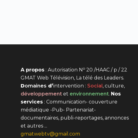
o
A propos
: Autorisation N
20 /HAAC / p / 22
GMAT Web Télévision, La télé des Leaders.
D
omaines
d’
intervention
:
Social
, culture,
développement
et
environnement
.
Nos
services
: Communication- couverture
médiatique -Pub- Partenariat-
documentaires, publi-reportages, annonces
et autres ...
gmatwebtv@gmail.com