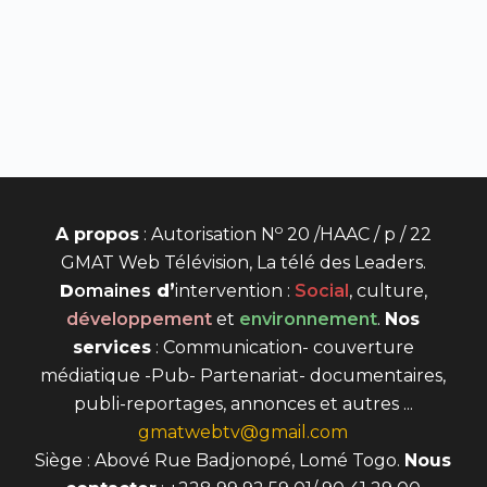
o
A propos
: Autorisation N
20 /HAAC / p / 22
GMAT Web Télévision, La télé des Leaders.
D
omaines
d’
intervention
:
Social
, culture,
développement
et
environnement
.
Nos
services
: Communication- couverture
médiatique -Pub- Partenariat- documentaires,
publi-reportages, annonces et autres ...
gmatwebtv@gmail.com
Siège : Abové Rue Badjonopé, Lomé Togo.
Nous