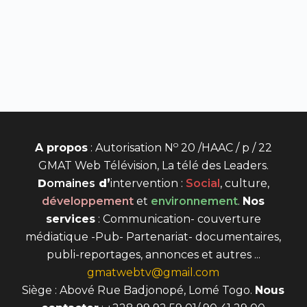
o
A propos
: Autorisation N
20 /HAAC / p / 22
GMAT Web Télévision, La télé des Leaders.
D
omaines
d’
intervention
:
Social
, culture,
développement
et
environnement
.
Nos
services
: Communication- couverture
médiatique -Pub- Partenariat- documentaires,
publi-reportages, annonces et autres ...
gmatwebtv@gmail.com
Siège : Abové Rue Badjonopé, Lomé Togo.
Nous