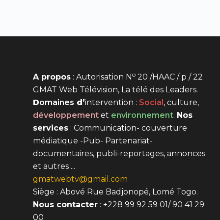
o
A propos
: Autorisation N
20 /HAAC / p / 22
GMAT Web Télévision, La télé des Leaders.
D
omaines
d’
intervention
:
Social
, culture,
développement
et
environnement
.
Nos
services
: Communication- couverture
médiatique -Pub- Partenariat-
documentaires, publi-reportages, annonces
et autres ...
gmatwebtv@gmail.com
Siège : Abové Rue Badjonopé, Lomé Togo.
Nous contacter
: +228 99 92 59 01/ 90 41 29
00