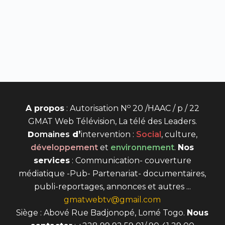
o
A propos
: Autorisation N
20 /HAAC / p / 22
GMAT Web Télévision, La télé des Leaders.
D
omaines
d’
intervention
:
Social
, culture,
développement
et
environnement
.
Nos
services
: Communication- couverture
médiatique -Pub- Partenariat- documentaires,
publi-reportages, annonces et autres ...
gmatwebtv@gmail.com
Siège : Abové Rue Badjonopé, Lomé Togo.
Nous