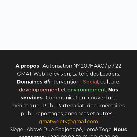
o
A propos
: Autorisation N
20 /HAAC / p / 22
GMAT Web Télévision, La télé des Leaders.
D
omaines
d’
intervention
:
Social
, culture,
développement
et
environnement
.
Nos
services
: Communication- couverture
médiatique -Pub- Partenariat- documentaires,
publi-reportages, annonces et autres ...
gmatwebtv@gmail.com
Siège : Abové Rue Badjonopé, Lomé Togo.
Nous