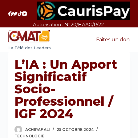
P
a
s
Autorisation : N°20/HAAC/P/22
s
e
Faites un don
r
La Télé des Leaders
a
L’IA : Un Apport
u
c
Significatif
o
Socio-
n
t
Professionnel /
e
IGF 2O24
n
u
ACHIRAF ALI
25 OCTOBRE 2024
TECHNOLOGIE