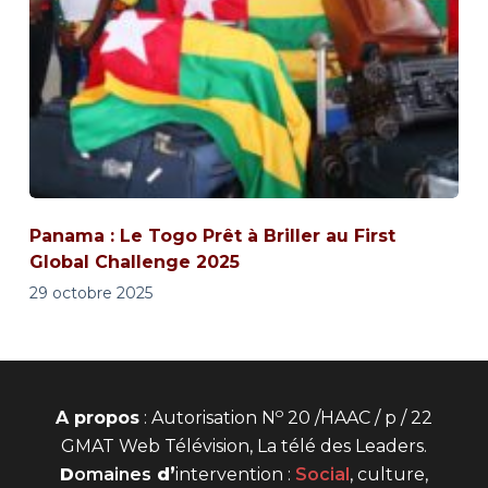
Panama : Le Togo Prêt à Briller au First
Global Challenge 2025
29 octobre 2025
o
A propos
: Autorisation N
20 /HAAC / p / 22
GMAT Web Télévision, La télé des Leaders.
D
omaines
d’
intervention
:
Social
, culture,