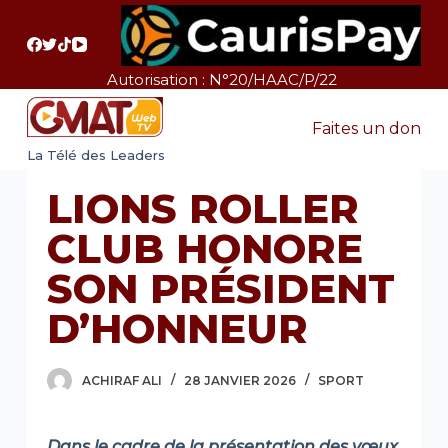
P
a
s
Autorisation : N°20/HAAC/P/22
s
e
Faites un don
r
La Télé des Leaders
a
LIONS ROLLER
u
c
CLUB HONORE
o
SON PRÉSIDENT
n
t
D’HONNEUR
e
n
ACHIRAF ALI
28 JANVIER 2026
SPORT
u
Dans le cadre de la présentation des vœux