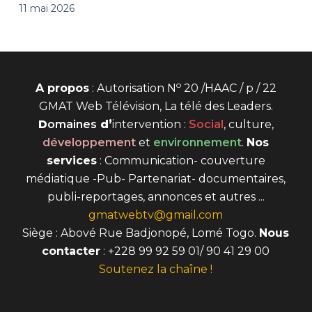
11 mai 2026
o
A propos
: Autorisation N
20 /HAAC / p / 22
GMAT Web Télévision, La télé des Leaders.
D
omaines
d’
intervention
:
Social
, culture,
développement
et
environnement
.
Nos
services
: Communication- couverture
médiatique -Pub- Partenariat- documentaires,
publi-reportages, annonces et autres ...
gmatwebtv@gmail.com
Siège : Abové Rue Badjonopé, Lomé Togo.
Nous
contacter
: +228 99 92 59 01/ 90 41 29 00
Soutenez la chaîne !