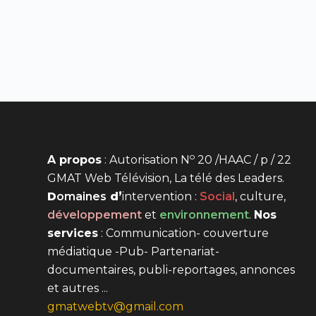
o
A propos
: Autorisation N
20 /HAAC / p / 22
GMAT Web Télévision, La télé des Leaders.
D
omaines
d’
intervention
:
Social
, culture,
développement
et
environnement
.
Nos
services
: Communication- couverture
médiatique -Pub- Partenariat-
documentaires, publi-reportages, annonces
et autres ...
gmatwebtv@gmail.com