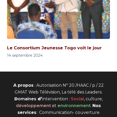
Le Consortium Jeunesse Togo voit le jour
14 septembre 2024
o
A propos
: Autorisation N
20 /HAAC / p / 22
GMAT Web Télévision, La télé des Leaders.
D
omaines
d’
intervention
:
Social
, culture,
développement
et
environnement
.
Nos
services
: Communication- couverture