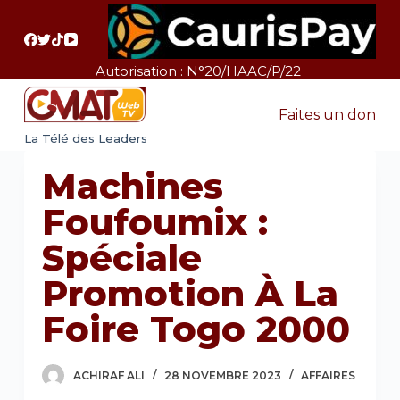
P
a
s
Autorisation : N°20/HAAC/P/22
s
e
Faites un don
r
La Télé des Leaders
a
Machines
u
c
Foufoumix :
o
Spéciale
n
t
Promotion À La
e
Foire Togo 2000
n
u
ACHIRAF ALI
28 NOVEMBRE 2023
AFFAIRES