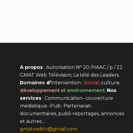
o
A propos
: Autorisation N
20 /HAAC / p / 22
GMAT Web Télévision, La télé des Leaders.
D
omaines
d’
intervention
:
Social
, culture,
développement
et
environnement
.
Nos
services
: Communication- couverture
médiatique -Pub- Partenariat-
documentaires, publi-reportages, annonces
et autres ...
gmatwebtv@gmail.com