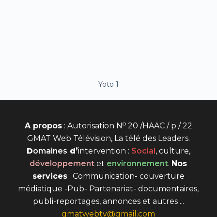
Yoto 1
o
A propos
: Autorisation N
20 /HAAC / p / 22
GMAT Web Télévision, La télé des Leaders.
D
omaines
d’
intervention
:
Social
, culture,
développement
et
environnement
.
Nos
services
: Communication- couverture
médiatique -Pub- Partenariat- documentaires,
publi-reportages, annonces et autres ...
gmatwebtv@gmail.com