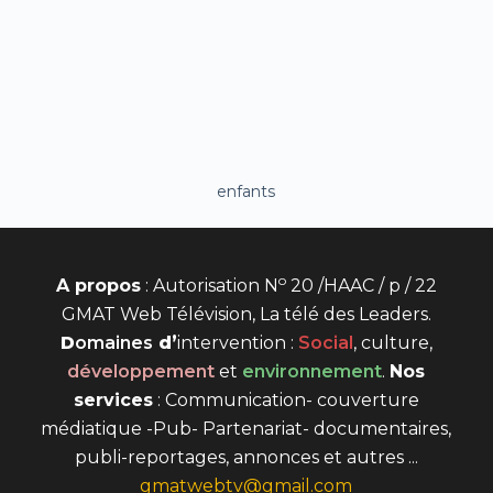
enfants
o
A propos
: Autorisation N
20 /HAAC / p / 22
GMAT Web Télévision, La télé des Leaders.
D
omaines
d’
intervention
:
Social
, culture,
développement
et
environnement
.
Nos
services
: Communication- couverture
médiatique -Pub- Partenariat- documentaires,
publi-reportages, annonces et autres ...
gmatwebtv@gmail.com