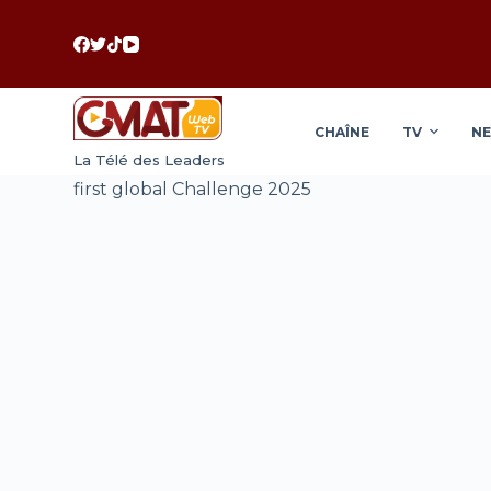
P
a
s
s
CHAÎNE
TV
N
e
La Télé des Leaders
r
first global Challenge 2025
a
u
c
o
n
t
e
n
u