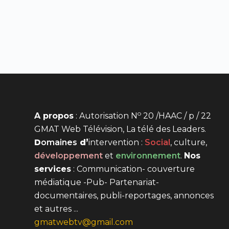
o
A propos
: Autorisation N
20 /HAAC / p / 22
GMAT Web Télévision, La télé des Leaders.
D
omaines
d’
intervention
:
Social
, culture,
développement
et
environnement
.
Nos
services
: Communication- couverture
médiatique -Pub- Partenariat-
documentaires, publi-reportages, annonces
et autres ...
gmatwebtv@gmail.com